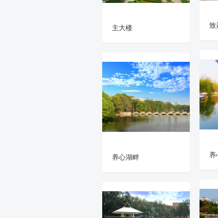
致
主大楼
养
养心湖畔