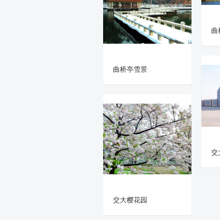
曲
曲桥亭雪景
交
交大樱花园