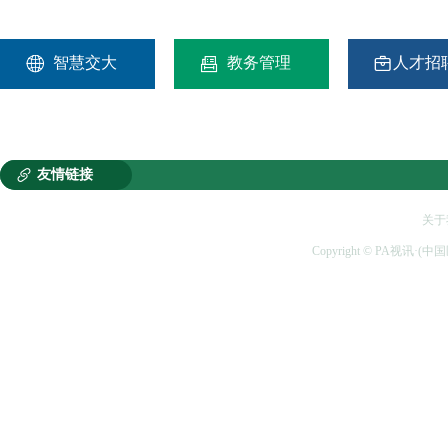



智慧交大
教务管理
人才招

友情链接
关于
Copyright © PA视讯·(中