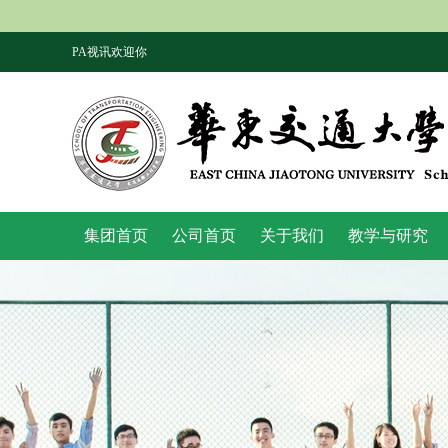
PA视讯欢迎你
集团首页
公司首页
关于我们
教学与研究