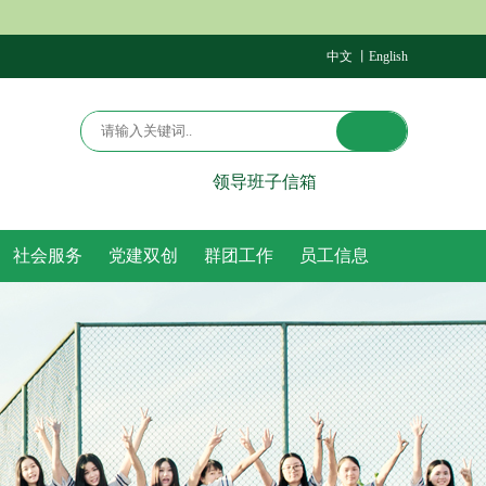
中文 丨
English
领导班子信箱
社会服务
党建双创
群团工作
员工信息