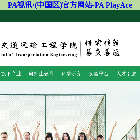
PA视讯·(中国区)官方网站-PA PlayAce
旗下产业
研究生教育
科学研究
实验平台
人才引进