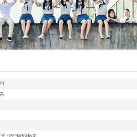
绍
采
背景下的中国专利应对