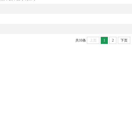
共10条
上页
1
2
下页