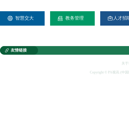



智慧交大
教务管理
人才招

友情链接
关于
Copyright © PA视讯·(中