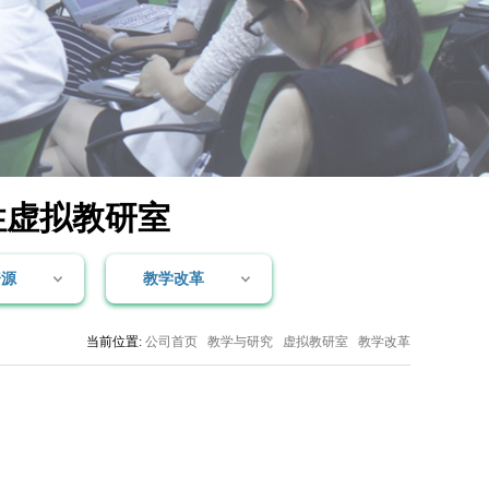
性虚拟教研室
资源
教学改革
当前位置:
公司首页
教学与研究
虚拟教研室
教学改革