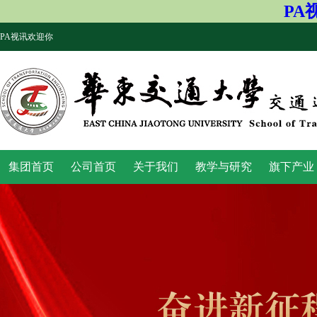
PA
PA视讯欢迎你
集团首页
公司首页
关于我们
教学与研究
旗下产业