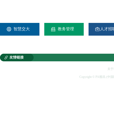



智慧交大
教务管理
人才招

友情链接
关于
Copyright © PA视讯·(中