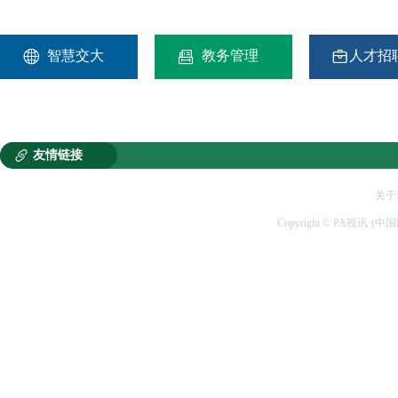



智慧交大
教务管理
人才招

友情链接
关于
Copyright © PA视讯·(中