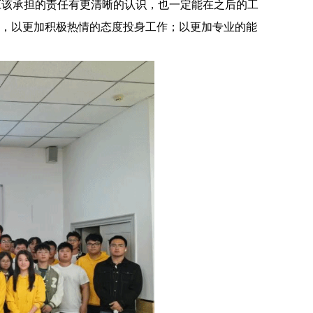
应该承担的责任有更清晰的认识，也一定能在之后的工
员，以更加积极热情的态度投身工作；以更加专业的能