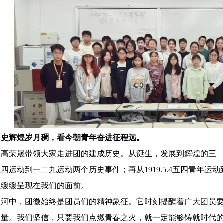
团史辉煌岁月稠，看今朝青年奋进征程远。
人高荣晟带领大家走进团的建成历史。从诞生，发展到辉煌的三
四运动到一二九运动两个历史事件；再从1919.5.4五四青年运动
煌缓缓呈现在我们的面前
。
长河中，团徽始终是团员们的精神象征。它时刻提醒着广大团员
力量。我们坚信，只要我们点燃青春之火，就一定能够铸就时代