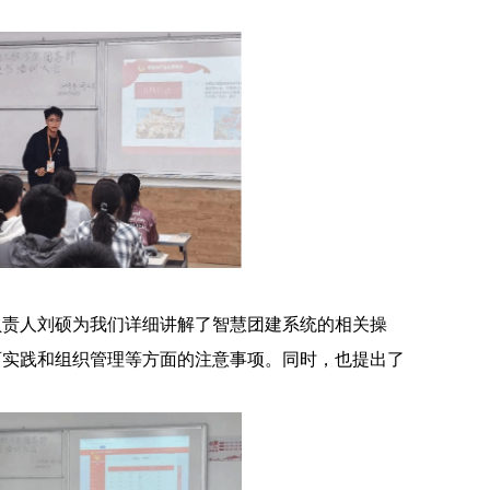
负责人刘硕为我们详细讲解了智慧团建系统的相关操
育实践和组织管理等方面的注意事项。同时，也提出了