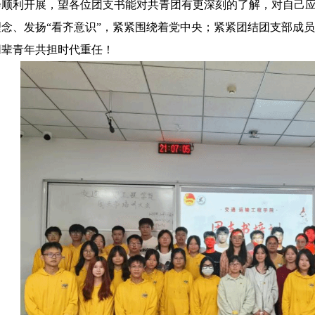
会顺利开展，望各位团支书能对共青团有更深刻的了解，对自己
念、发扬“看齐意识”，紧紧围绕着党中央；紧紧团结团支部成
同辈青年共担时代重任！