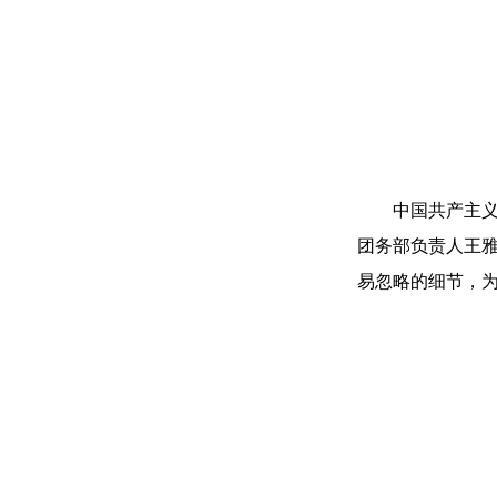
中国共产主
团务部负责人王
易忽略的细节，