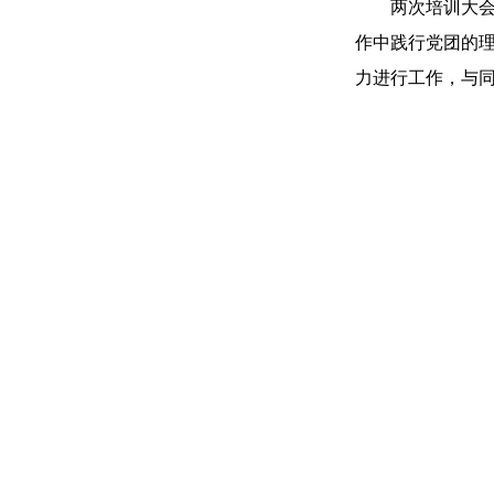
两次培训大
作中践行党团的理
力进行工作，与