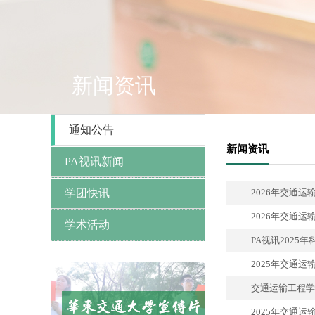
新闻资讯
通知公告
新闻资讯
PA视讯新闻
学团快讯
2026年交通
2026年交通
学术活动
PA视讯2025
2025年交通
交通运输工程学
2025年交通