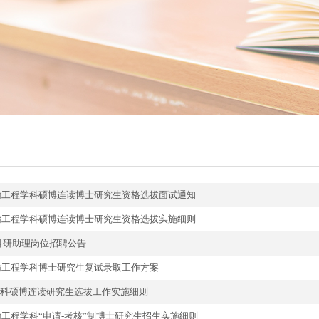
运输工程学科硕博连读博士研究生资格选拔面试通知
运输工程学科硕博连读博士研究生资格选拔实施细则
年科研助理岗位招聘公告
运输工程学科博士研究生复试录取工作方案
科硕博连读研究生选拔工作实施细则
运输工程学科“申请-考核”制博士研究生招生实施细则