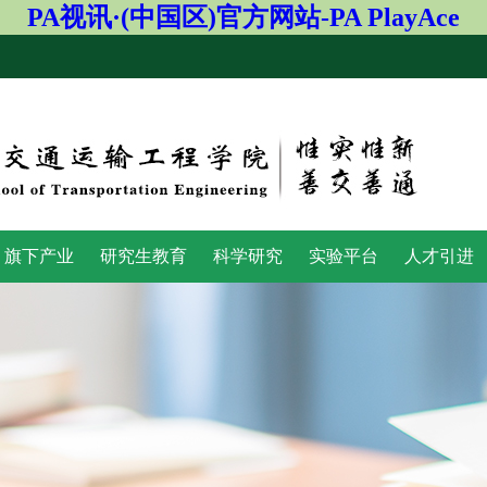
PA视讯·(中国区)官方网站-PA PlayAce
旗下产业
研究生教育
科学研究
实验平台
人才引进