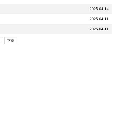
2025-04-14
2025-04-11
2025-04-11
9
下页