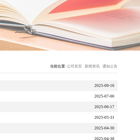
当前位置:
公司首页
新闻资讯
通知公告
2025-09-16
2025-07-06
2025-06-17
2025-05-31
2025-04-30
2025-04-30